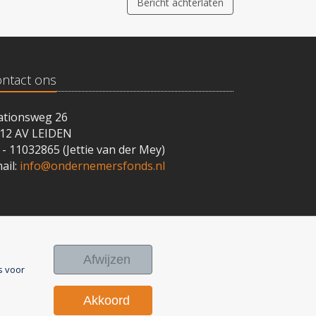
Bericht achterlaten
ntact ons
ationsweg 26
12 AV LEIDEN
 - 11032865 (Jettie van der Mey)
ail:
info@ondernemersfonds.nl
Afwijzen
s voor
Akkoord