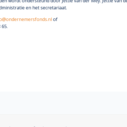
n wordt ondersteund door Jettie van der Mey. Jettie van d
dministratie en het secretariaat.
fo@ondernemersfonds.nl
of
 65.