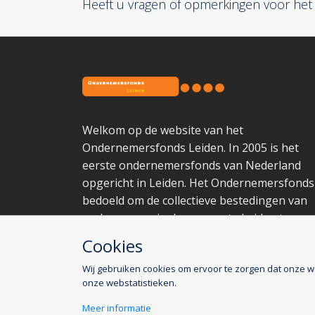
Heeft u vragen of opmerkingen voor he
Welkom op de website van het
Ondernemersfonds Leiden. In 2005 is het
eerste ondernemersfonds van Nederland
opgericht in Leiden. Het Ondernemersfonds 
bedoeld om de collectieve bestedingen van
ondernemers in de gemeente Leiden te
financieren.
Cookies
Wij gebruiken cookies om ervoor te zorgen dat onze w
onze webstatistieken.
2026 © Ondernemersfonds Leiden
Meer informatie