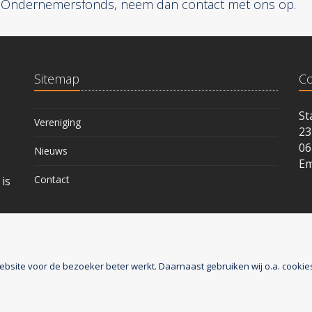
t Ondernemersfonds, neem dan contact met ons op.
Sitemap
Co
St
Vereniging
23
06
Nieuws
Em
Contact
is
ebsite voor de bezoeker beter werkt. Daarnaast gebruiken wij o.a. cookie